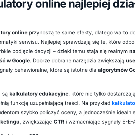
latory online najlepiej dzia
tory online
przynoszą te same efekty, dlatego warto d
ematyki serwisu. Najlepiej sprawdzają się te, które odp
ybkie podjęcie decyzji – dzięki temu stają się realnym
n
ść w Google
. Dobrze dobrane narzędzia zwiększają
use
gnały behawioralne, które są istotne dla
algorytmów G
m są
kalkulatory edukacyjne
, które nie tylko dostarcza
łnią funkcję uzupełniającą treści. Na przykład
kalkulato
udentom szybko policzyć oceny, a jednocześnie idealnie
rketingu
, zwiększając
CTR
i wzmacniając sygnały E-E-A