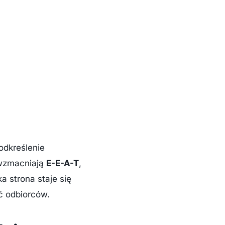
odkreślenie
 wzmacniają
E-E-A-T
,
a strona staje się
ść odbiorców.