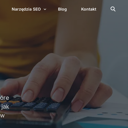
Narzędzia SEO
Blog
Kontakt
Generator URL
Licznik słów i znaków
Audyt obrazków
Audyt nagłówków
Audyt meta
Techniczny audyt SEO
tóre
Kalkulator HTML to Text Ratio
 jak
 w
CSS Minifier