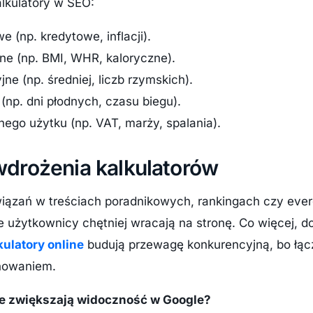
alkulatory w SEO:
e (np. kredytowe, inflacji).
ne (np. BMI, WHR, kaloryczne).
ne (np. średniej, liczb rzymskich).
e (np. dni płodnych, czasu biegu).
nego użytku (np. VAT, marży, spalania).
wdrożenia kalkulatorów
związań w treściach poradnikowych, rankingach czy ev
e użytkownicy chętniej wracają na stronę. Co więcej, d
kulatory online
budują przewagę konkurencyjną, bo łąc
nowaniem.
ine zwiększają widoczność w Google?