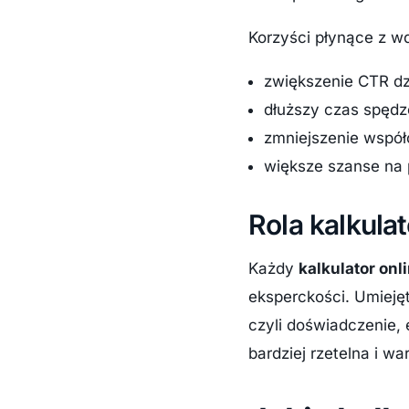
Korzyści płynące z wd
zwiększenie CTR dzi
dłuższy czas spędz
zmniejszenie współ
większe szanse na 
Rola kalkul
Każdy
kalkulator onl
eksperckości. Umieję
czyli doświadczenie, 
bardziej rzetelna i w