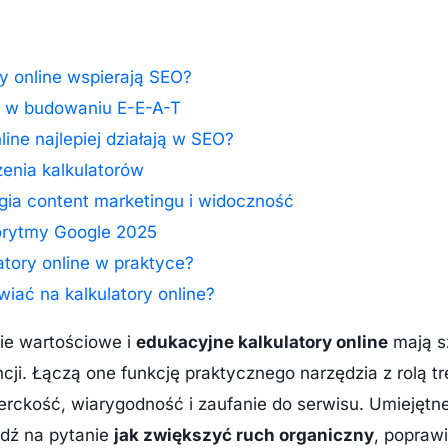
y online wspierają SEO?
w w budowaniu E-E-A-T
line najlepiej działają w SEO?
enia kalkulatorów
egia content marketingu i widoczność
gorytmy Google 2025
atory online w praktyce?
iać na kalkulatory online?
ie wartościowe i
edukacyjne kalkulatory online
mają s
ncji. Łączą one funkcję praktycznego narzędzia z rolą t
rckość, wiarygodność i zaufanie do serwisu. Umiejętn
dź na pytanie
jak zwiększyć ruch organiczny
, popraw