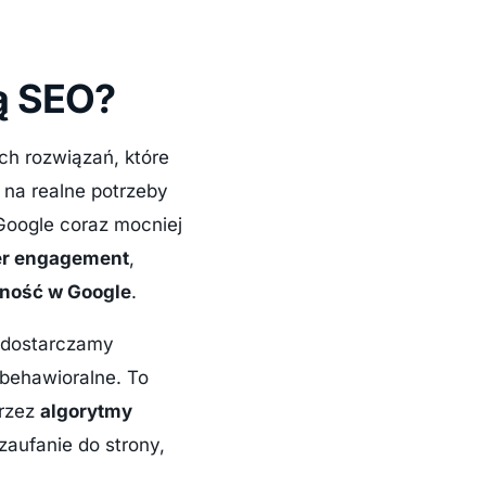
ją SEO?
ch rozwiązań, które
ą na realne potrzeby
Google coraz mocniej
er engagement
,
ność w Google
.
o dostarczamy
behawioralne. To
przez
algorytmy
 zaufanie do strony,