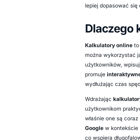
lepiej dopasować si
Dlaczego k
Kalkulatory online
to
można wykorzystać 
użytkowników, wpisuj
promuje
interaktywne
wydłużając czas spęd
Wdrażając
kalkulato
użytkownikom praktyc
właśnie one są coraz
Google
w kontekście
co wspiera długofalo