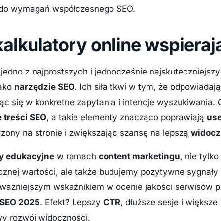
ę do wymagań współczesnego SEO.
alkulatory online wspiera
 jedno z najprostszych i jednocześnie najskuteczniejszy
jako
narzędzie SEO
. Ich siła tkwi w tym, że odpowiadaj
ąc się w konkretne zapytania i intencje wyszukiwania. 
 treści SEO
, a takie elementy znacząco poprawiają
us
zony na stronie i zwiększając szansę na lepszą
widocz
ry edukacyjne
w ramach
content marketingu
, nie tylk
znej wartości, ale także budujemy pozytywne sygnały 
 ważniejszym wskaźnikiem w ocenie jakości serwisów 
SEO 2025
. Efekt? Lepszy
CTR
, dłuższe sesje i większe
wy rozwój widoczności.