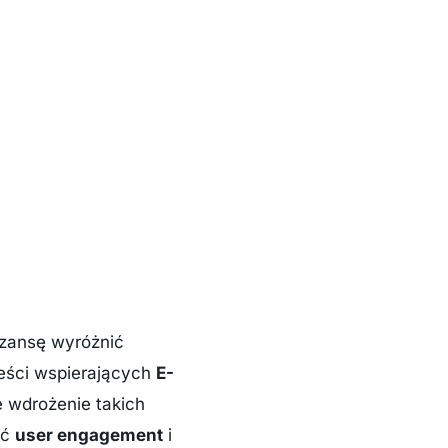
zansę wyróżnić
reści wspierających
E-
e wdrożenie takich
ić
user engagement
i