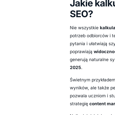
Jakie kalku
SEO?
Nie wszystkie
kalkula
potrzeb odbiorców i t
pytania i ułatwiają sz
poprawiają
widoczno
generują naturalne sy
2025
.
Świetnym przykłade
wyników, ale także pe
pozwala uczniom i st
strategię
content ma