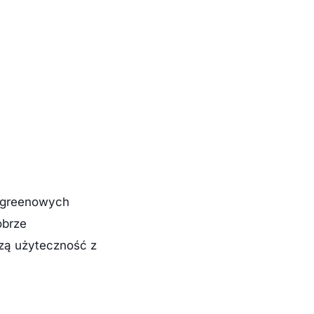
ergreenowych
obrze
zą użyteczność z