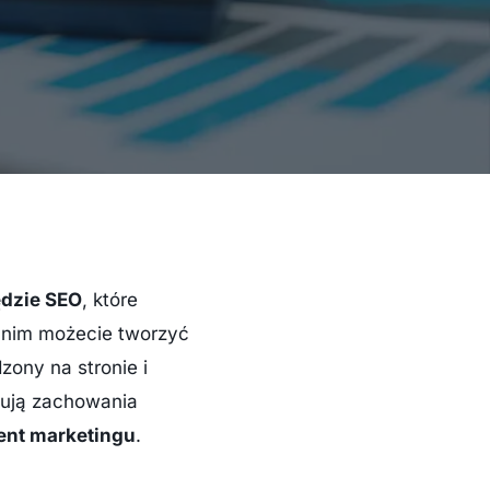
dzie SEO
, które
ki nim możecie tworzyć
zony na stronie i
zują zachowania
ent marketingu
.