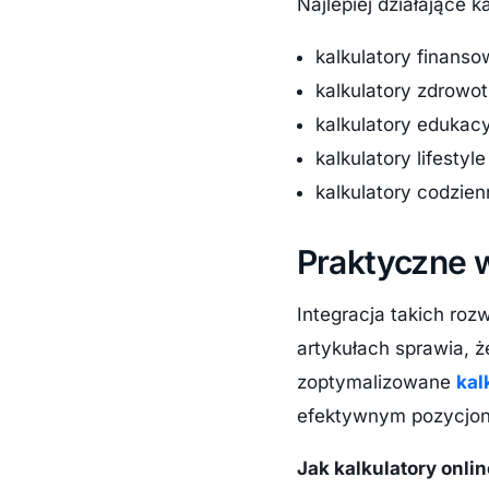
Najlepiej działające k
kalkulatory finansow
kalkulatory zdrowot
kalkulatory edukacyj
kalkulatory lifestyl
kalkulatory codzien
Praktyczne 
Integracja takich ro
artykułach sprawia, ż
zoptymalizowane
kal
efektywnym pozycjo
Jak kalkulatory onl