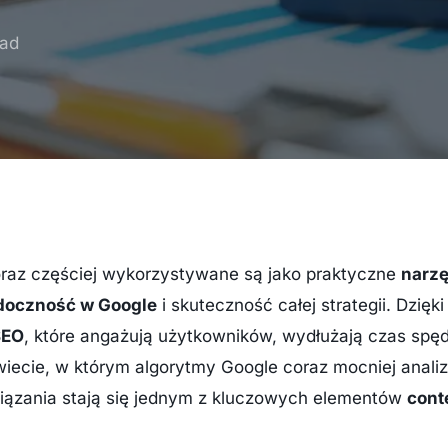
ead
raz częściej wykorzystywane są jako praktyczne
narzę
doczność w Google
i skuteczność całej strategii. Dzię
SEO
, które angażują użytkowników, wydłużają czas spęd
wiecie, w którym algorytmy Google coraz mocniej anali
wiązania stają się jednym z kluczowych elementów
cont