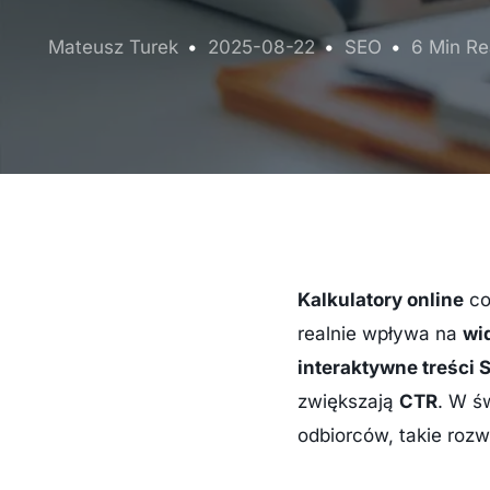
Mateusz Turek
2025-08-22
SEO
6 Min R
Kalkulatory online
co
realnie wpływa na
wi
interaktywne treści 
zwiększają
CTR
. W ś
odbiorców, takie roz