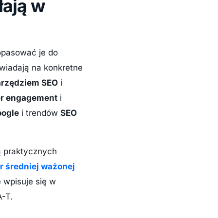
łają w
opasować je do
owiadają na konkretne
arzędziem SEO
i
r engagement
i
oogle
i trendów
SEO
ją praktycznych
r średniej ważonej
 wpisuje się w
-T.