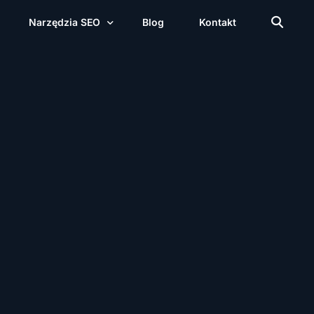
Narzędzia SEO
Blog
Kontakt
Generator URL
Licznik słów i znaków
Audyt obrazków
Audyt nagłówków
Audyt meta
Techniczny audyt SEO
Kalkulator HTML to Text Ratio
CSS Minifier