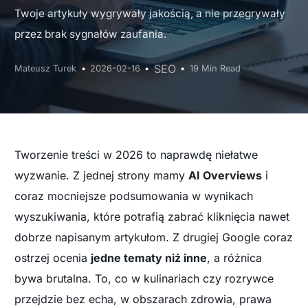
Twoje artykuły wygrywały jakością, a nie przegrywały
przez brak sygnałów zaufania.
SEO
Mateusz Turek
2026-02-16
19 Min Read
Tworzenie treści w 2026 to naprawdę niełatwe
wyzwanie. Z jednej strony mamy
AI Overviews
i
coraz mocniejsze podsumowania w wynikach
wyszukiwania, które potrafią zabrać kliknięcia nawet
dobrze napisanym artykułom. Z drugiej Google coraz
ostrzej ocenia
jedne tematy niż inne
, a różnica
bywa brutalna. To, co w kulinariach czy rozrywce
przejdzie bez echa, w obszarach zdrowia, prawa