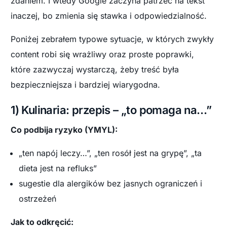
zdaniem. I wtedy Google zaczyna patrzeć na tekst
inaczej, bo zmienia się stawka i odpowiedzialność.
Poniżej zebrałem typowe sytuacje, w których zwykły
content robi się wrażliwy oraz proste poprawki,
które zazwyczaj wystarczą, żeby treść była
bezpieczniejsza i bardziej wiarygodna.
1) Kulinaria: przepis – „to pomaga na…”
Co podbija ryzyko (YMYL):
„ten napój leczy…”, „ten rosół jest na grypę”, „ta
dieta jest na refluks”
sugestie dla alergików bez jasnych ograniczeń i
ostrzeżeń
Jak to odkręcić: