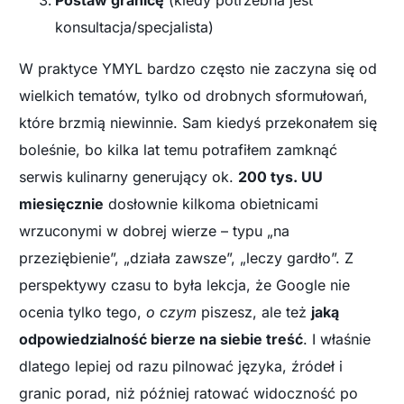
Postaw granicę
(kiedy potrzebna jest
konsultacja/specjalista)
W praktyce YMYL bardzo często nie zaczyna się od
wielkich tematów, tylko od drobnych sformułowań,
które brzmią niewinnie. Sam kiedyś przekonałem się
boleśnie, bo kilka lat temu potrafiłem zamknąć
serwis kulinarny generujący ok.
200 tys. UU
miesięcznie
dosłownie kilkoma obietnicami
wrzuconymi w dobrej wierze – typu „na
przeziębienie”, „działa zawsze”, „leczy gardło”. Z
perspektywy czasu to była lekcja, że Google nie
ocenia tylko tego,
o czym
piszesz, ale też
jaką
odpowiedzialność bierze na siebie treść
. I właśnie
dlatego lepiej od razu pilnować języka, źródeł i
granic porad, niż później ratować widoczność po