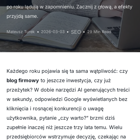
po roku lądują w zapomnieniu. Zacznij z głową, a efekty
przyjdą same.
SEO
Mateusz Turek
2026-03-03
29 Min Read
Każdego roku pojawia się ta sama wątpliwość: czy
blog firmowy
to jeszcze inwestycja, czy już
przeżytek? W dobie narzędzi AI generujących treści
w sekundy, odpowiedzi Google wyświetlanych bez
kliknięcia i rosnącej konkurencji o uwagę
użytkownika, pytanie „czy warto?” brzmi dziś
zupełnie inaczej niż jeszcze trzy lata temu. Wielu
przedsiębiorców wstrzymuje decyzję, czekając na